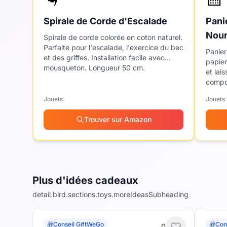
Spirale de Corde d'Escalade
Pani
Nour
Spirale de corde colorée en coton naturel.
Parfaite pour l'escalade, l'exercice du bec
Papi
Panier
et des griffes. Installation facile avec
papier
mousqueton. Longueur 50 cm.
et lai
compo
nourri
Jouets
Jouets
Trouver sur Amazon
Plus d'idées cadeaux
detail.bird.sections.toys.moreIdeasSubheading
🎁
Conseil GiftWeGo
🎁
Con
0