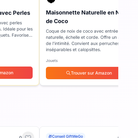
Maisonnette Naturelle en Noix
avec Perles
de Coco
avec perles
. Idéale pour les
Coque de noix de coco avec entrée
quets. Favorise
naturelle, échelle et corde. Offre un abri et
de l'intimité. Convient aux perruches,
inséparables et calopsittes.
Jouets
Amazon
Trouver sur Amazon
🎁
Conseil GiftWeGo
0
0