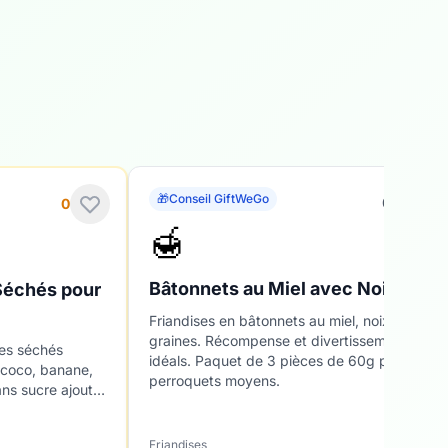
🎁
Conseil GiftWeGo
0
0
🍯
Bâtonnets au Miel avec Noix
Séchés pour
Friandises en bâtonnets au miel, noix et
graines. Récompense et divertissement
ues séchés
idéals. Paquet de 3 pièces de 60g pour
 coco, banane,
perroquets moyens.
ns sucre ajouté.
Friandises