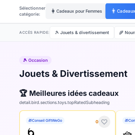
Sélectionner
👨
👩
Cadeaux
Cadeaux pour Femmes
catégorie:
🎾 Jouets & divertissement
🌾 Nourr
ACCÈS RAPIDE:
🎾 Occasion
Jouets & Divertissement
🏆 Meilleures idées cadeaux
detail.bird.sections.toys.topRatedSubheading
🎁
Conseil GiftWeGo
🎁
Con
0
🌀
🧺