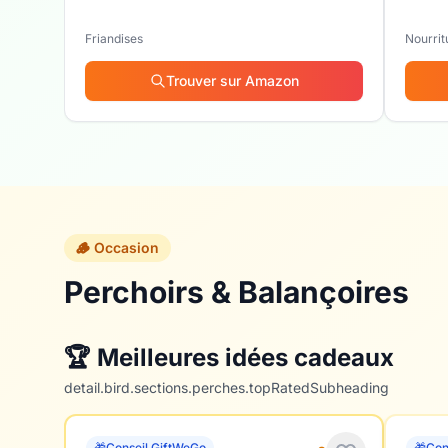
Friandises
Nourrit
Trouver sur Amazon
🪵 Occasion
Perchoirs & Balançoires
🏆 Meilleures idées cadeaux
detail.bird.sections.perches.topRatedSubheading
🎁
Conseil GiftWeGo
🎁
Con