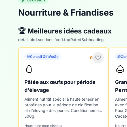
Nourriture & Friandises
🏆 Meilleures idées cadeaux
detail.bird.sections.food.topRatedSubheading
🎁
Conseil GiftWeGo
🎁
Con
0
🥚
🌰
Pâtée aux œufs pour période
Gran
d'élevage
Perr
Aliment nutritif spécial à haute teneur en
Alimen
protéines pour la période de nidification
avec f
et d'élevage des jeunes. Conditionnement
Pour 
500g.
Cacato
Nourriture pour oiseaux
Nourrit