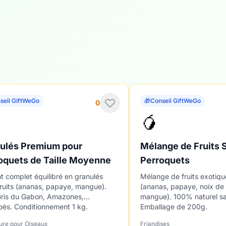
seil GiftWeGo
🎁
Conseil GiftWeGo
0
🥭
ulés Premium pour
Mélange de Fruits 
oquets de Taille Moyenne
Perroquets
t complet équilibré en granulés
Mélange de fruits exotiq
ruits (ananas, papaye, mangue).
(ananas, papaye, noix de
Gris du Gabon, Amazones,
mangue). 100% naturel sa
ès. Conditionnement 1 kg.
Emballage de 200g.
ure pour Oiseaux
Friandises