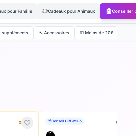
🐶
🤖
ux pour Famille
Cadeaux pour Animaux
Conseiller
 & suppléments
🔧 Accessoires
💵 Moins de 20€
🎁
Conseil GiftWeGo
0
0
🥥