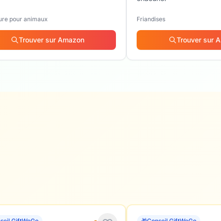
ure pour animaux
Friandises
Trouver sur Amazon
Trouver sur 
seil GiftWeGo
🎁
Conseil GiftWeGo