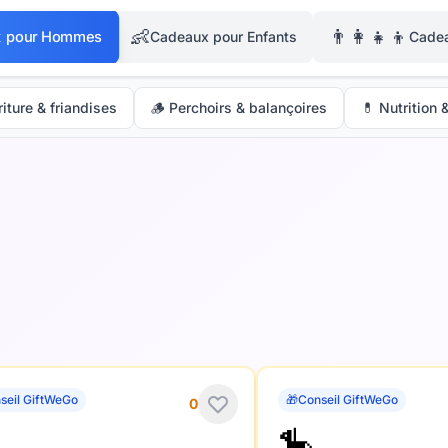
👶
👨‍👩‍👧‍👦
 pour Hommes
Cadeaux pour Enfants
Cadea
iture & friandises
🪵 Perchoirs & balançoires
💊 Nutrition
seil GiftWeGo
🎁
Conseil GiftWeGo
0
🎠