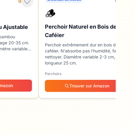
0
0
🪵
Perchoir Naturel en Bois de
 Ajustable
Caféier
n bambou
 cage 20-35 cm.
Perchoir extrêmement dur en bois de
mètre variable
caféier. N'absorbe pas l'humidité, facile à
nettoyer. Diamètre variable 2-3 cm,
longueur 25 cm.
Perchoirs
Amazon
Trouver sur Amazon