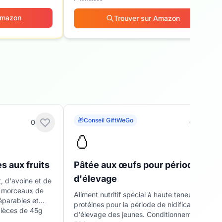
Amazon
Trouver sur Amazon
🎁
Conseil GiftWeGo
0
0
🥚
s aux fruits
Pâtée aux œufs pour période
d'élevage
, d'avoine et de
c morceaux de
Aliment nutritif spécial à haute teneur en
séparables et
protéines pour la période de nidification et
pièces de 45g
d'élevage des jeunes. Conditionnement