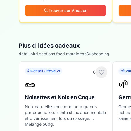
Trouver sur Amazon
Plus d'idées cadeaux
detail.bird.sections.food.moreIdeasSubheading
🎁
Conseil GiftWeGo
🎁
Con
0
🥜
🌱
Noisettes et Noix en Coque
Germ
Noix naturelles en coque pour grands
Germes
perroquets. Excellente stimulation mentale
riches
et divertissement lors du cassage.
saine 
Mélange 500g.