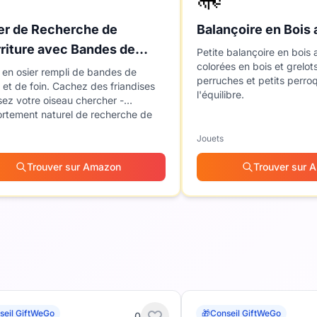
er de Recherche de
Balançoire en Bois 
riture avec Bandes de
Petite balançoire en bois 
colorées en bois et grelots
er
 en osier rempli de bandes de
perruches et petits perro
 et de foin. Cachez des friandises
l'équilibre.
ssez votre oiseau chercher -
rtement naturel de recherche de
ture.
Jouets
Trouver sur Amazon
Trouver sur 
seil GiftWeGo
🎁
Conseil GiftWeGo
0