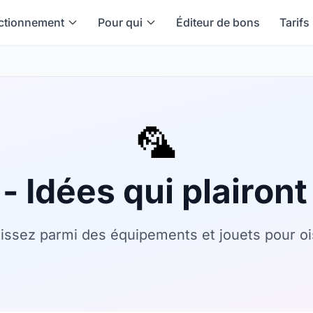
ctionnement
Pour qui
Éditeur de bons
Tarifs
🦜
x
- Idées qui plairon
issez parmi des équipements et jouets pour o