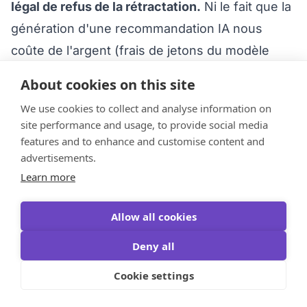
légal de refus de la rétractation.
Ni le fait que la
génération d'une recommandation IA nous
coûte de l'argent (frais de jetons du modèle
d'IA), ni le fait que vous ayez conçu vous-même
About cookies on this site
le bon cadeau
ne constituent une exception
We use cookies to collect and analyse information on
légale autonome
au droit de rétractation.
site performance and usage, to provide social media
Remboursement
features and to enhance and customise content and
advertisements.
Nous procéderons au remboursement
au plus
Learn more
tard dans les 14 jours
suivant la réception de
votre rétractation, en utilisant le même moyen
Allow all cookies
de paiement que celui que vous avez utilisé,
Deny all
sauf accord contraire convenu avec vous.
Aucun frais ne vous est facturé au titre de la
Cookie settings
rétractation.