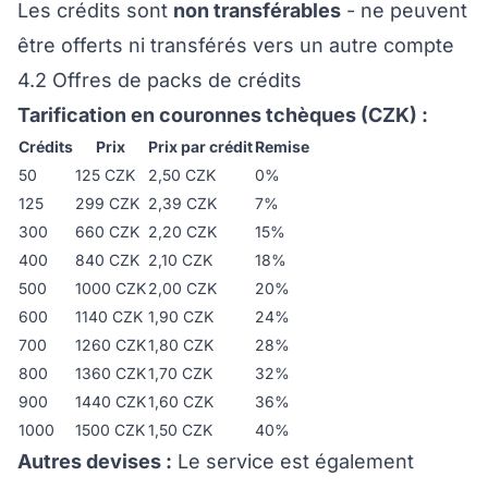
Les crédits sont
non transférables
- ne peuvent
être offerts ni transférés vers un autre compte
4.2 Offres de packs de crédits
Tarification en couronnes tchèques (CZK) :
Crédits
Prix
Prix par crédit
Remise
50
125 CZK
2,50 CZK
0%
125
299 CZK
2,39 CZK
7%
300
660 CZK
2,20 CZK
15%
400
840 CZK
2,10 CZK
18%
500
1000 CZK
2,00 CZK
20%
600
1140 CZK
1,90 CZK
24%
700
1260 CZK
1,80 CZK
28%
800
1360 CZK
1,70 CZK
32%
900
1440 CZK
1,60 CZK
36%
1000
1500 CZK
1,50 CZK
40%
Autres devises :
Le service est également