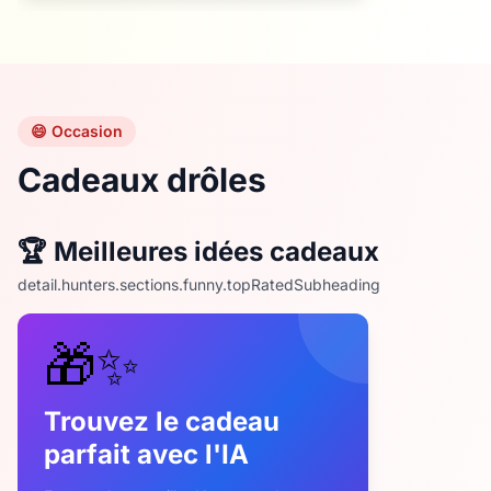
😄 Occasion
Cadeaux drôles
🏆 Meilleures idées cadeaux
detail.hunters.sections.funny.topRatedSubheading
🎁✨
Trouvez le cadeau
parfait avec l'IA