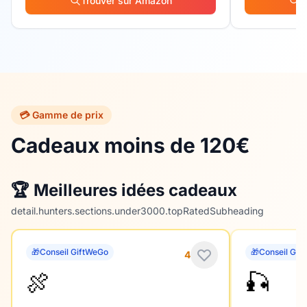
Trouver sur Amazon
T
💳 Gamme de prix
Cadeaux moins de 120€
🏆 Meilleures idées cadeaux
detail.hunters.sections.under3000.topRatedSubheading
🎁
Conseil GiftWeGo
🎁
Conseil Gif
4
🍖
🎣