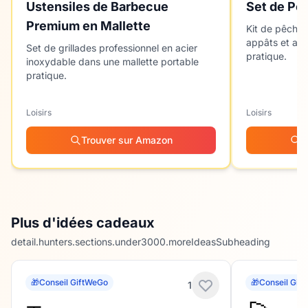
Ustensiles de Barbecue
Set de Pê
Premium en Mallette
Kit de pêche 
appâts et acc
Set de grillades professionnel en acier
pratique.
inoxydable dans une mallette portable
pratique.
Loisirs
Loisirs
Trouver sur Amazon
T
Plus d'idées cadeaux
detail.hunters.sections.under3000.moreIdeasSubheading
🎁
Conseil GiftWeGo
🎁
Conseil Gif
1