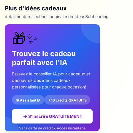
Plus d'idées cadeaux
detail.hunters.sections.original.moreIdeasSubheading
🎁✨
Trouvez le cadeau
parfait avec l'IA
Essayez le conseiller IA pour cadeaux et
découvrez des idées cadeaux
personnalisées pour chaque occasion!
🎯 Assistant IA
⚡ 10 crédits GRATUITS
S'inscrire GRATUITEMENT
Sans carte de crédit • Accès instantané