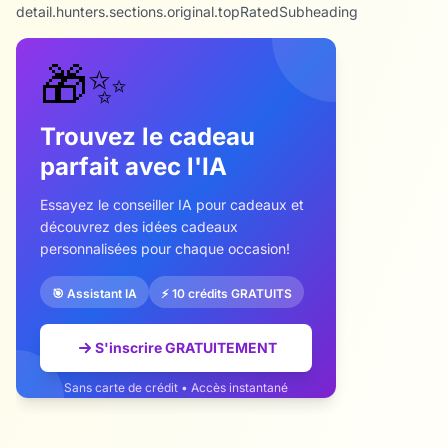
detail.hunters.sections.original.topRatedSubheading
🎁✨
Trouvez le cadeau
parfait avec l'IA
Essayez le conseiller IA pour cadeaux et
découvrez des idées cadeaux
personnalisées pour chaque occasion!
🎯 Assistant IA
⚡ 10 crédits GRATUITS
S'inscrire GRATUITEMENT
Sans carte de crédit • Accès instantané