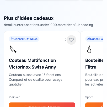
Plus d'idées cadeaux
detail.hunters.sections.under1000.moreIdeasSubheading
🎁
Conseil GiftWeGo
🎁
Conseil Gif
2
🔪
💧
Couteau Multifonction
Bouteille 
Victorinox Swiss Army
Filtre
Couteau suisse avec 15 fonctions.
Bouteille de s
Compact et de qualité pour usage
pour eau propr
quotidien.
les activités 
Plein air
Sport