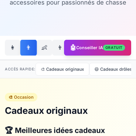
accessoires pour passionnés de chasse
👨
👩
👶
👨‍👩‍👧‍👦
🤖
🐶
Conseiller IA
GRATUIT
🎨 Cadeaux originaux
😄 Cadeaux drôles
ACCÈS RAPIDE:
🎨 Occasion
Cadeaux originaux
🏆 Meilleures idées cadeaux