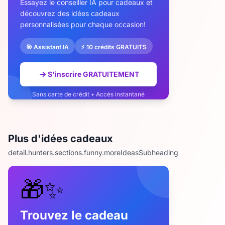
Essayez le conseiller IA pour cadeaux et
découvrez des idées cadeaux
personnalisées pour chaque occasion!
🎯 Assistant IA
⚡ 10 crédits GRATUITS
S'inscrire GRATUITEMENT
Sans carte de crédit • Accès instantané
Plus d'idées cadeaux
detail.hunters.sections.funny.moreIdeasSubheading
🎁✨
Trouvez le cadeau