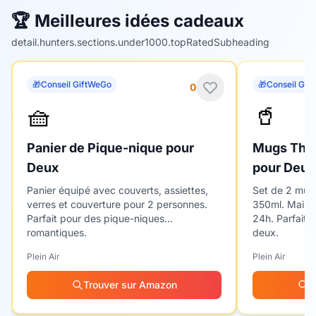
🏆 Meilleures idées cadeaux
detail.hunters.sections.under1000.topRatedSubheading
🎁
Conseil GiftWeGo
🎁
Conseil Gif
0
🧺
🥤
Panier de Pique-nique pour
Mugs The
Deux
pour Deux 
Panier équipé avec couverts, assiettes,
Set de 2 mugs
verres et couverture pour 2 personnes.
350ml. Maintie
Parfait pour des pique-niques
24h. Parfait p
romantiques.
deux.
Plein Air
Plein Air
Trouver sur Amazon
T