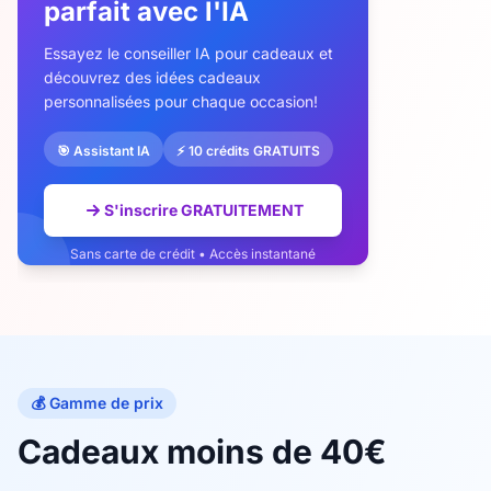
parfait avec l'IA
Essayez le conseiller IA pour cadeaux et
découvrez des idées cadeaux
personnalisées pour chaque occasion!
🎯 Assistant IA
⚡ 10 crédits GRATUITS
S'inscrire GRATUITEMENT
Sans carte de crédit • Accès instantané
💰 Gamme de prix
Cadeaux moins de 40€