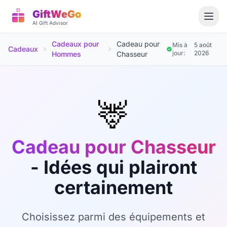
GiftWeGo
AI Gift Advisor
Cadeaux pour
Cadeau pour
Mis à
5 août
Cadeaux
jour:
2026
Hommes
Chasseur
🦌
Cadeau pour Chasseur
- Idées qui plairont
certainement
Choisissez parmi des équipements et