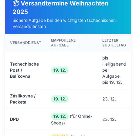
📦 Versandtermine Weihnachten
2025
Sichere Aufgabe bei den wichtigsten tschechischen
Versanddiensten
EMPFOHLENE
LETZTER
VERSANDDIENST
AUFGABE
ZUSTELLTAG
bis
Tschechische
Heiligabend
Post /
19. 12.
bei
Balíkovna
Aufgabe
bis 19. 12.
Zásilkovna /
19. 12.
23. 12.
Packeta
19. 12.
(für Online-
DPD
23. 12.
Shops)