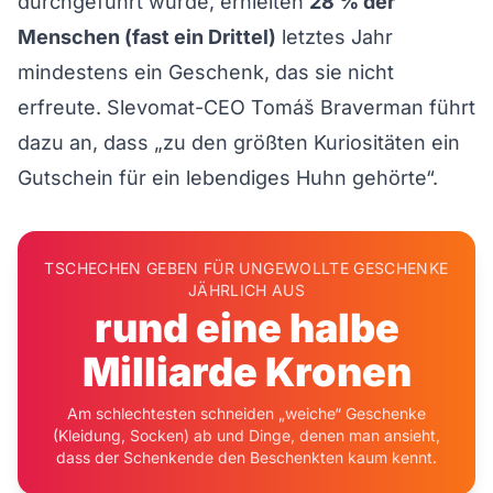
durchgeführt wurde, erhielten
28 % der
Menschen (fast ein Drittel)
letztes Jahr
mindestens ein Geschenk, das sie nicht
erfreute. Slevomat-CEO Tomáš Braverman führt
dazu an, dass „zu den größten Kuriositäten ein
Gutschein für ein lebendiges Huhn gehörte“.
TSCHECHEN GEBEN FÜR UNGEWOLLTE GESCHENKE
JÄHRLICH AUS
rund eine halbe
Milliarde Kronen
Am schlechtesten schneiden „weiche“ Geschenke
(Kleidung, Socken) ab und Dinge, denen man ansieht,
dass der Schenkende den Beschenkten kaum kennt.