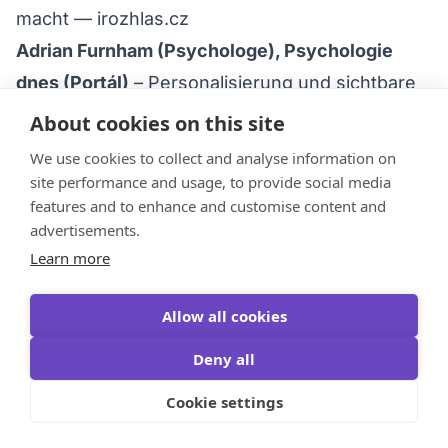
macht —
irozhlas.cz
Adrian Furnham (Psychologe), Psychologie
dnes (Portál)
– Personalisierung und sichtbare
Mühe sind wichtiger als der Preis des
About cookies on this site
Geschenks —
nakladatelstvi.portal.cz
We use cookies to collect and analyse information on
Elizabeth Dunn (University of British Columbia),
site performance and usage, to provide social media
features and to enhance and customise content and
John Templeton Foundation
– „Fragen Sie
advertisements.
immer, was die Menschen wollen“; die Freude
Learn more
an einem Geschenk hängt nicht vom Preis ab —
templeton.org
Allow all cookies
Cindy Chan & Cassie Mogilner, Journal of
Deny all
Consumer Research (2016)
–
Cookie settings
Erlebnisgeschenke stärken Beziehungen mehr
als Dinge —
sciencedaily.com