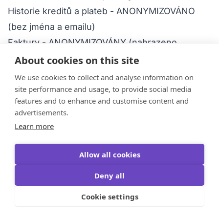
Historie kreditů a plateb - ANONYMIZOVÁNO
(bez jména a emailu)
Faktury - ANONYMIZOVÁNY (nahrazeno
anonymním ID)
About cookies on this site
Důvod: Zákonná povinnost (účetnictví, daně)
We use cookies to collect and analyse information on
Anonymizovaná data (neomezeně):
site performance and usage, to provide social media
features and to enhance and customise content and
Agregované statistiky (např. "průměrný počet
advertisements.
obdarovaných na uživatele")
Learn more
Nelze zpětně přiřadit k vaší osobě
4.4 Historie AI doporučení
Allow all cookies
Automatický limit:
Deny all
Max.
500 záznamů
per uživatel
Cookie settings
Nejstarší záznamy se automaticky mažou při
překročení limitu