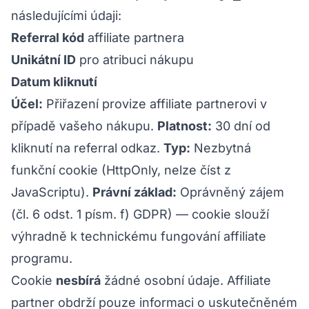
následujícími údaji:
Referral kód
affiliate partnera
Unikátní ID
pro atribuci nákupu
Datum kliknutí
Účel:
Přiřazení provize affiliate partnerovi v
případě vašeho nákupu.
Platnost:
30 dní od
kliknutí na referral odkaz.
Typ:
Nezbytná
funkční cookie (HttpOnly, nelze číst z
JavaScriptu).
Právní základ:
Oprávněný zájem
(čl. 6 odst. 1 písm. f) GDPR) — cookie slouží
výhradně k technickému fungování affiliate
programu.
Cookie
nesbírá
žádné osobní údaje. Affiliate
partner obdrží pouze informaci o uskutečněném