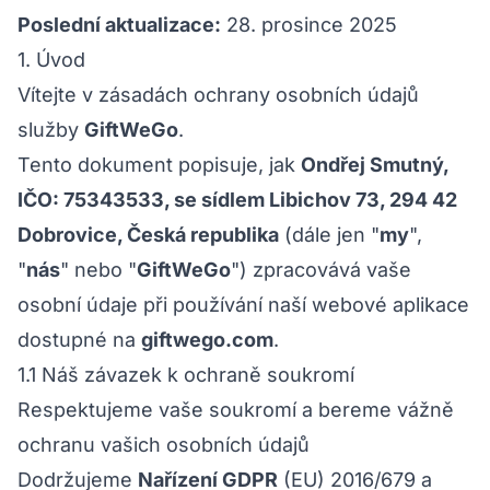
Poslední aktualizace:
28. prosince 2025
1. Úvod
Vítejte v zásadách ochrany osobních údajů
služby
GiftWeGo
.
Tento dokument popisuje, jak
Ondřej Smutný,
IČO: 75343533, se sídlem Libichov 73, 294 42
Dobrovice, Česká republika
(dále jen "
my
",
"
nás
" nebo "
GiftWeGo
") zpracovává vaše
osobní údaje při používání naší webové aplikace
dostupné na
giftwego.com
.
1.1 Náš závazek k ochraně soukromí
Respektujeme vaše soukromí a bereme vážně
ochranu vašich osobních údajů
Dodržujeme
Nařízení GDPR
(EU) 2016/679 a