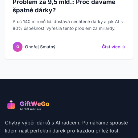
Problém za 9,5 mld.: Proč dáváme
špatné dárky?
Proč 140 milionů lidí dostává nechtěné dárky a jak AI s
80% úspěšností vyřešila tento problém za miliardy.
Ondřej Smutný
Číst více →
O
GiftWeGo
AI Gift Advisor
Chytrý výběr dárků s AI rádcem. Pomáháme spoustě
lidem najít perfektní dárek pro každou příležitost.