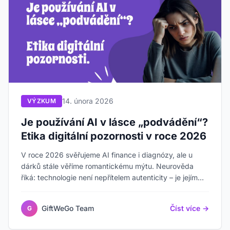
14. února 2026
VÝZKUM
Je používání AI v lásce „podvádění“?
Etika digitální pozornosti v roce 2026
V roce 2026 svěřujeme AI finance i diagnózy, ale u
dárků stále věříme romantickému mýtu. Neurověda
říká: technologie není nepřítelem autenticity – je jejím
zachráncem.
GiftWeGo Team
Číst více →
G