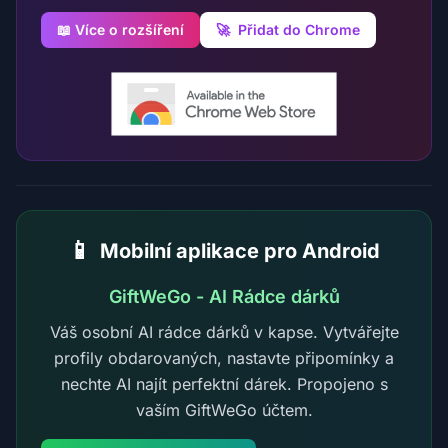
📖 Více o rozšíření
🚀
Přidat do Chrome
📱
Mobilní aplikace pro Android
GiftWeGo - AI Rádce dárků
Váš osobní AI rádce dárků v kapse. Vytvářejte
profily obdarovaných, nastavte připomínky a
nechte AI najít perfektní dárek. Propojeno s
vaším GiftWeGo účtem.