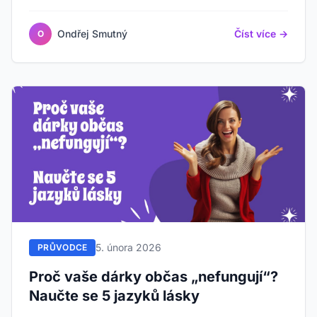
dosing radosti.
Ondřej Smutný
Číst více →
O
5. února 2026
PRŮVODCE
Proč vaše dárky občas „nefungují“?
Naučte se 5 jazyků lásky