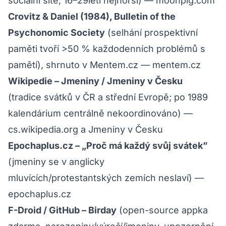
sociální sítě; 16–29letí nejhorší) —
moonpig.com
Crovitz & Daniel (1984), Bulletin of the
Psychonomic Society
(selhání prospektivní
paměti tvoří >50 % každodenních problémů s
pamětí), shrnuto v Mentem.cz —
mentem.cz
Wikipedie – Jmeniny / Jmeniny v Česku
(tradice svátků v ČR a střední Evropě; po 1989
kalendárium centrálně nekoordinováno) —
cs.wikipedia.org
a
Jmeniny v Česku
Epochaplus.cz – „Proč má každý svůj svátek”
(jmeniny se v anglicky
mluvících/protestantských zemích neslaví) —
epochaplus.cz
F-Droid / GitHub – Birday
(open-source appka