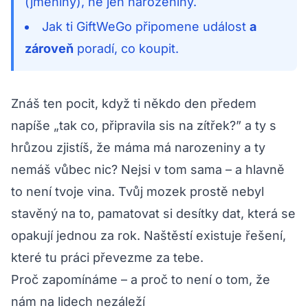
(jmeniny), ne jen narozeniny.
Jak ti GiftWeGo připomene událost
a
zároveň
poradí, co koupit.
Znáš ten pocit, když ti někdo den předem
napíše „tak co, připravila sis na zítřek?” a ty s
hrůzou zjistíš, že máma má narozeniny a ty
nemáš vůbec nic? Nejsi v tom sama – a hlavně
to není tvoje vina. Tvůj mozek prostě nebyl
stavěný na to, pamatovat si desítky dat, která se
opakují jednou za rok. Naštěstí existuje řešení,
které tu práci převezme za tebe.
Proč zapomínáme – a proč to není o tom, že
nám na lidech nezáleží