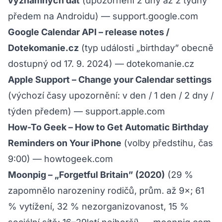
významných dat
(upozornění 2 dny až 2 týdny
předem na Androidu) —
support.google.com
Google Calendar API – release notes /
Dotekomanie.cz
(typ události „birthday” obecně
dostupný od 17. 9. 2024) —
dotekomanie.cz
Apple Support – Change your Calendar settings
(výchozí časy upozornění: v den / 1 den / 2 dny /
týden předem) —
support.apple.com
How-To Geek – How to Get Automatic Birthday
Reminders on Your iPhone
(volby předstihu, čas
9:00) —
howtogeek.com
Moonpig – „Forgetful Britain” (2020)
(29 %
zapomnělo narozeniny rodičů, prům. až 9×; 61
% vytížení, 32 % nezorganizovanost, 15 %