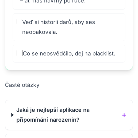
– ať máš návrhy po ruce.
Veď si historii darů, aby ses
neopakovala.
Co se neosvědčilo, dej na blacklist.
Časté otázky
Jaká je nejlepší aplikace na
+
připomínání narozenin?