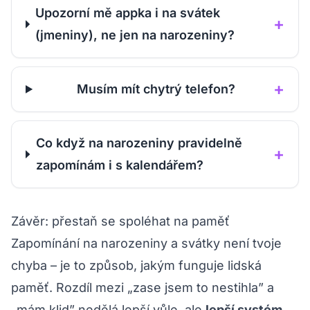
Upozorní mě appka i na svátek
+
(jmeniny), ne jen na narozeniny?
+
Musím mít chytrý telefon?
Co když na narozeniny pravidelně
+
zapomínám i s kalendářem?
Závěr: přestaň se spoléhat na paměť
Zapomínání na narozeniny a svátky není tvoje
chyba – je to způsob, jakým funguje lidská
paměť. Rozdíl mezi „zase jsem to nestihla” a
„mám klid” nedělá lepší vůle, ale
lepší systém
.