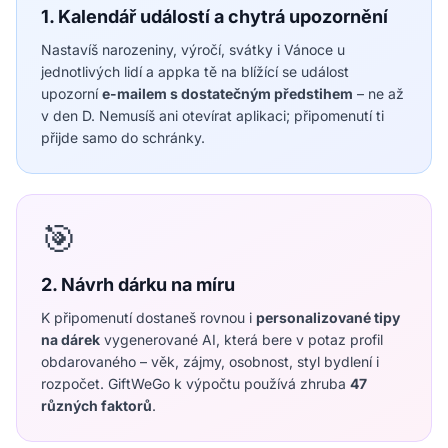
1. Kalendář událostí a chytrá upozornění
Nastavíš narozeniny, výročí, svátky i Vánoce u
jednotlivých lidí a appka tě na blížící se událost
upozorní
e-mailem s dostatečným předstihem
– ne až
v den D. Nemusíš ani otevírat aplikaci; připomenutí ti
přijde samo do schránky.
🎯
2. Návrh dárku na míru
K připomenutí dostaneš rovnou i
personalizované tipy
na dárek
vygenerované AI, která bere v potaz profil
obdarovaného – věk, zájmy, osobnost, styl bydlení i
rozpočet. GiftWeGo k výpočtu používá zhruba
47
různých faktorů
.