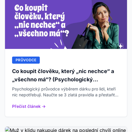
PRŮVODCE
Co koupit člověku, který „nic nechce“ a
„všechno má“? (Psychologický
průvodce)
Psychologický průvodce výběrem dárku pro lidi, kteří
nic nepotřebují. Naučte se 3 zlatá pravidla a přestaňte
kupovat věci – začněte kupovat pocity.
Přečíst článek →