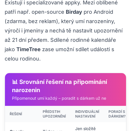
Existují i specializované appky. Mezi oblíbené
patří např. open-source
Birday
pro Android
(zdarma, bez reklam), který umí narozeniny,
výročí i jmeniny a nechá tě nastavit upozornění
až 21 dní předem. Sdílené rodinné kalendáře
jako
TimeTree
zase umožní sdílet události s
celou rodinou.
📊 Srovnání řešení na připomínání
narozenin
Připomenout umí každý – poradit s dárkem už ne
PŘEDSTIH
INDIVIDUÁLNÍ
PORADÍ S
ŘEŠENÍ
UPOZORNĚNÍ
NASTAVENÍ
DÁRKEM?
Jen složitě