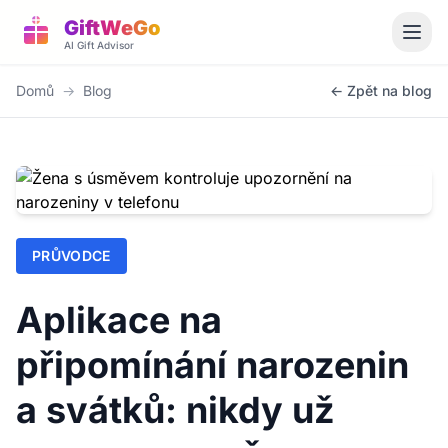
GiftWeGo
AI Gift Advisor
Domů
→
Blog
← Zpět na blog
PRŮVODCE
Aplikace na
připomínání narozenin
a svátků: nikdy už