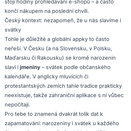
stojí hodiny prohledávání e-shopů – a často
končí
nákupem na poslední chvíli
.
Český kontext: nezapomeň, že u nás slavíme i
svátky
Tohle je důležité a globální appky to často
neřeší. V Česku (a na Slovensku, v Polsku,
Maďarsku či Rakousku) se kromě narozenin
slaví i
jmeniny
– svátek podle občanského
kalendáře. V anglicky mluvících či
protestantských zemích tahle tradice prakticky
neexistuje, takže zahraniční aplikace s ní vůbec
nepočítají.
Pro tebe to znamená dvakrát tolik dat k
zapamatování: narozeniny
i
svátek u každého