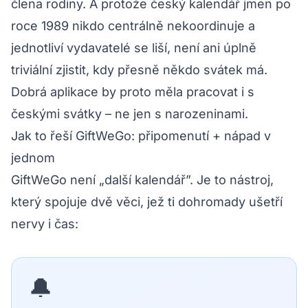
člena rodiny. A protože český kalendář jmen po
roce 1989 nikdo centrálně nekoordinuje a
jednotliví vydavatelé se liší, není ani úplně
triviální zjistit, kdy přesně někdo svátek má.
Dobrá aplikace by proto měla pracovat i s
českými svátky – ne jen s narozeninami.
Jak to řeší GiftWeGo: připomenutí + nápad v
jednom
GiftWeGo není „další kalendář”. Je to nástroj,
který spojuje dvě věci, jež ti dohromady ušetří
nervy i čas:
🔔