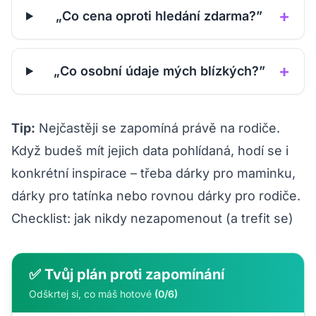
+
„Co cena oproti hledání zdarma?”
+
„Co osobní údaje mých blízkých?”
Tip:
Nejčastěji se zapomíná právě na rodiče.
Když budeš mít jejich data pohlídaná, hodí se i
konkrétní inspirace – třeba
dárky pro maminku
,
dárky pro tatínka
nebo rovnou
dárky pro rodiče
.
Checklist: jak nikdy nezapomenout (a trefit se)
✅ Tvůj plán proti zapomínání
Odškrtej si, co máš hotové
(0/6)