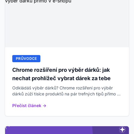
PRŮVODCE
Chrome rozšíření pro výběr dárků: jak
nechat prohlížeč vybrat dárek za tebe
Odkládáš výběr dárků? Chrome rozšíření pro výběr
dárků zúží tisíce produktů na pár trefných tipů přímo v
e-shopu. Co o tom říkají data — a proč na soukromí
Přečíst článek →
záleží.