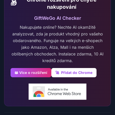
🎁
nakupování
GiftWeGo AI Checker
Nakupujete online? Nechte AI okamžitě
analyzovat, zda je produkt vhodný pro vašeho
obdarovaného. Funguje na velkých e-shopech
jako Amazon, Alza, Mall i na menších
oblíbených obchodech. Instalace zdarma, 10 AI
kreditů zdarma.
📖 Více o rozšíření
🚀
Přidat do Chrome