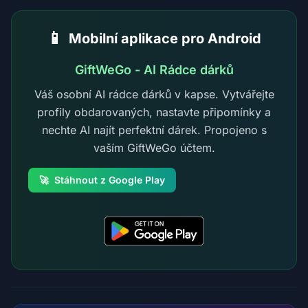
📱
Mobilní aplikace pro Android
GiftWeGo - AI Rádce dárků
Váš osobní AI rádce dárků v kapse. Vytvářejte
profily obdarovaných, nastavte připomínky a
nechte AI najít perfektní dárek. Propojeno s
vaším GiftWeGo účtem.
🚀
Stáhnout z Google Play