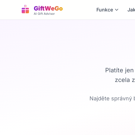
GiftWeGo
Funkce
Jak
AI Gift Advisor
Platíte je
zcela z
Najděte správný b