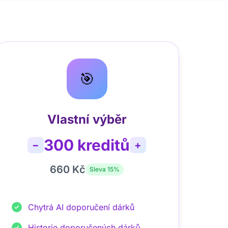
🎯
Vlastní výběr
300
kreditů
−
+
660 Kč
Sleva
15
%
Chytrá AI doporučení dárků
Historie doporučených dárků