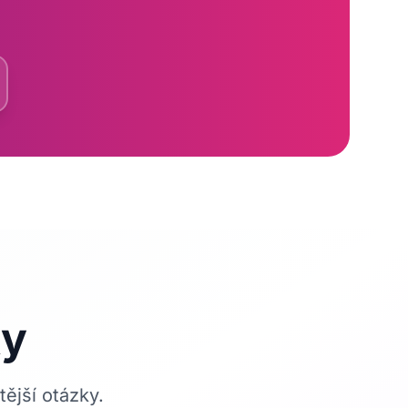
ky
ější otázky.