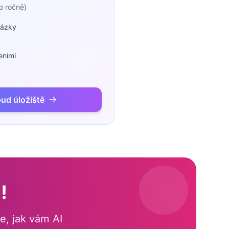
o ročně)
rázky
eními
oud úložiště
!
e, jak vám AI