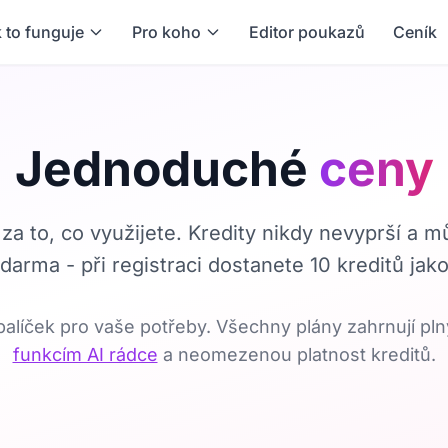
 to funguje
Pro koho
Editor poukazů
Ceník
Jednoduché
ceny
n za to, co využijete. Kredity nikdy nevyprší a m
darma - při registraci dostanete 10 kreditů jak
alíček pro vaše potřeby. Všechny plány zahrnují pl
funkcím AI rádce
a neomezenou platnost kreditů.