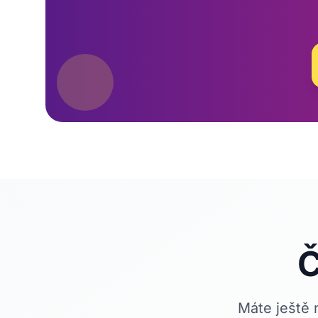
Č
Máte ještě 