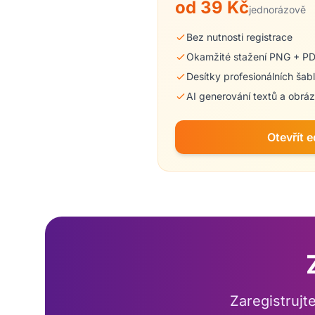
od 39 Kč
jednorázově
Bez nutnosti registrace
Okamžité stažení PNG + P
Desítky profesionálních šab
AI generování textů a obrá
Otevřít e
Zaregistrujt