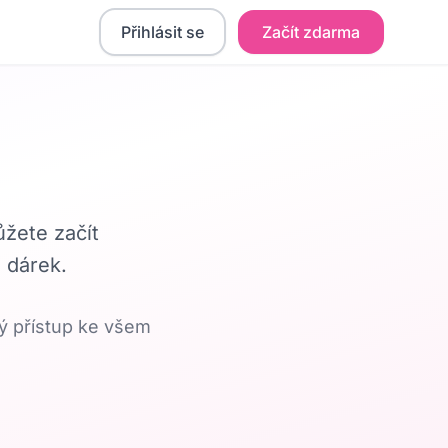
Přihlásit se
Začít zdarma
ůžete začít
o dárek.
ný přístup ke všem