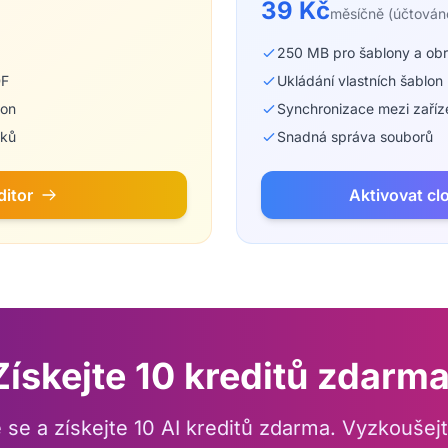
39 Kč
měsíčně (účtován
250 MB pro šablony a ob
DF
Ukládání vlastních šablon
lon
Synchronizace mezi zaříz
zků
Snadná správa souborů
ditor
Aktivovat cl
Získejte 10 kreditů zdarma
e se a získejte 10 AI kreditů zdarma. Vyzkoušejt