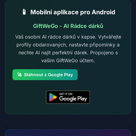
📱
Mobilní aplikace pro Android
GiftWeGo - AI Rádce dárků
Váš osobní AI rádce dárků v kapse. Vytvářejte
profily obdarovaných, nastavte připomínky a
nechte AI najít perfektní dárek. Propojeno s
vaším GiftWeGo účtem.
🚀
Stáhnout z Google Play