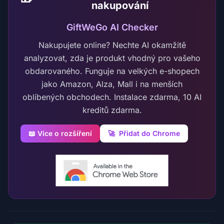
nakupování
GiftWeGo AI Checker
Nakupujete online? Nechte AI okamžitě
analyzovat, zda je produkt vhodný pro vašeho
obdarovaného. Funguje na velkých e-shopech
jako Amazon, Alza, Mall i na menších
oblíbených obchodech. Instalace zdarma, 10 AI
kreditů zdarma.
📖 Více o rozšíření
🚀
Přidat do Chrome