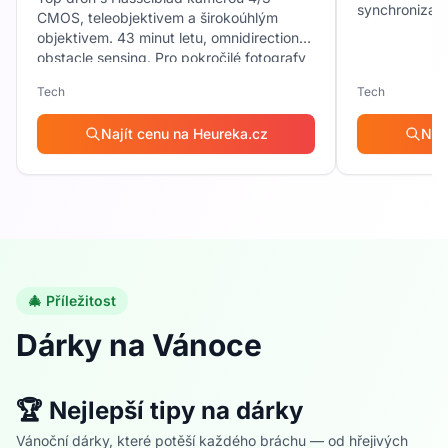
synchronizace
CMOS, teleobjektivem a širokoúhlým
• 💰 Do 1000 Kč – vtipné dárky, kosmetika,
objektivem. 43 minut letu, omnidirectional
drobná elektronika, fotodárky, doplňky (čepice,
obstacle sensing. Pro pokročilé fotografy
hrnky, trička).
a videografy.
Tech
Tech
• 💳 Do 3000 Kč – tech gadgety, doplňky na
Najít cenu na Heureka.cz
Naj
sport, kvalitnější móda, stylové předměty do
bytu, sluchátka, reproduktory.
⭐ Co bratři opravdu oceňují?
Na základě klíčových slov i zkušeností platí:
🎄 Příležitost
Brácha ocení cokoliv, co souvisí s jeho hobby,
praktické věci, které fakt využije, něco
Dárky na Vánoce
originálního a nečekaného, humor, dárky, které
ukazují, že ho znáš.
🏆 Nejlepší tipy na dárky
Vánoční dárky, které potěší každého bráchu — od hřejivých