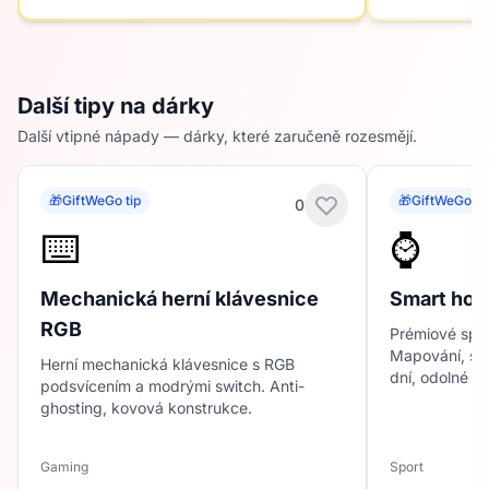
Další tipy na dárky
Další vtipné nápady — dárky, které zaručeně rozesmějí.
🎁
GiftWeGo tip
🎁
GiftWeGo ti
0
⌨️
⌚
Mechanická herní klávesnice
Smart hod
RGB
Prémiové spor
Mapování, srd
Herní mechanická klávesnice s RGB
dní, odolné p
podsvícením a modrými switch. Anti-
ghosting, kovová konstrukce.
Gaming
Sport