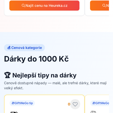
Najít cenu na Heureka.cz
Naj
💰 Cenová kategorie
Dárky do 1000 Kč
🏆 Nejlepší tipy na dárky
Cenově dostupné nápady — malé, ale trefné dárky, které mají
velký efekt.
🎁
GiftWeGo tip
🎁
GiftWeGo ti
0