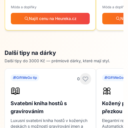
Móda a doplňky
Móda a doplňky
Najít cenu na Heureka.cz
Naj
Další tipy na dárky
Další tipy do 3000 Kč — prémiové dárky, které mají styl.
🎁
GiftWeGo tip
🎁
GiftWeGo ti
0
📖
🎀
Svatební kniha hostů s
Kožený pá
gravírováním
přezkou T
Luxusní svatební kniha hostů v kožených
Elegantní rev
deskách s možností gravírování jmen a
Automatická 