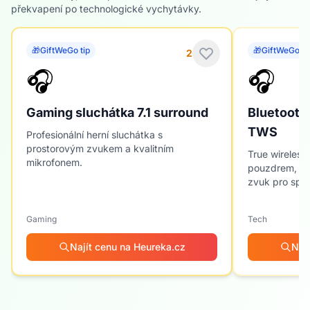
A pokud chceš trefit 100 %, GiftWeGo AI Rádce
překvapení po technologické vychytávky.
udělá doporučení přesně podle věku, zájmů a
příležitosti — během pár vteřin.
🎁
GiftWeGo tip
🎁
GiftWeGo ti
2
🎧
🎧
Gaming sluchátka 7.1 surround
Bluetooth 
TWS
Profesionální herní sluchátka s
prostorovým zvukem a kvalitním
True wireless
mikrofonem.
pouzdrem, IPX
zvuk pro spor
Gaming
Tech
Najít cenu na Heureka.cz
Naj