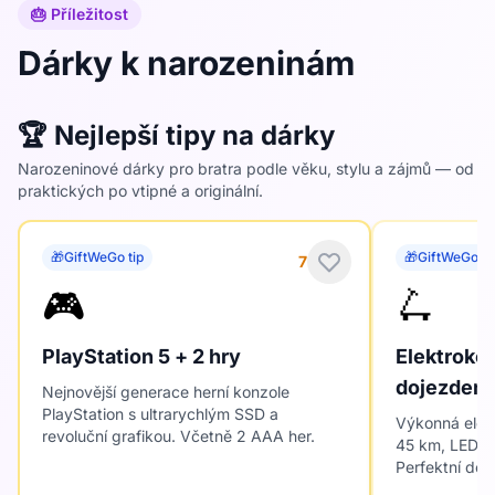
🎂 Příležitost
doplňky, stylové předměty (čepice, trička,
Dárky k narozeninám
doplňky), parfémy nebo kosmetika pro muže,
dárky podle hobby (gaming, fitko, auta, hudba),
originální nebo vtipné dárky. Pokud bratr slaví
🏆 Nejlepší tipy na dárky
18, 20, 25 nebo 30 let, jsou oblíbené i zážitky
Narozeninové dárky pro bratra podle věku, stylu a zájmů — od
nebo kvalitnější věci.
praktických po vtipné a originální.
• 🎄 Vánoční dárky pro bratra – Vánoce jsou
nejčastější příležitost, kdy se dárky pro bratra
🎁
GiftWeGo tip
🎁
GiftWeGo ti
7
hledají. Nejčastěji zabírají: hřejivé dárky (mikiny,
🎮
🛴
ponožky, hygge styl), doplňky do pokoje/bytu,
kosmetické balíčky, technologické věci, vtipné
PlayStation 5 + 2 hry
Elektroko
nebo hravé dárky, dárky pro koníčky (gaming,
dojezdem
Nejnovější generace herní konzole
sport, auto-moto). Trendem jsou i malé, ale
PlayStation s ultrarychlým SSD a
Výkonná elek
revoluční grafikou. Včetně 2 AAA her.
osobní dárky — třeba fotodárek "od
45 km, LED o
Perfektní do 
sourozence".