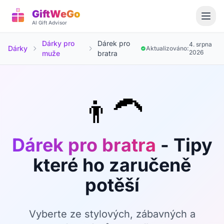
GiftWeGo
AI Gift Advisor
Dárky pro
Dárek pro
4. srpna
Dárky
Aktualizováno:
2026
muže
bratra
👨‍🦱
Dárek pro bratra
- Tipy
které ho zaručeně
potěší
Vyberte ze stylových, zábavných a