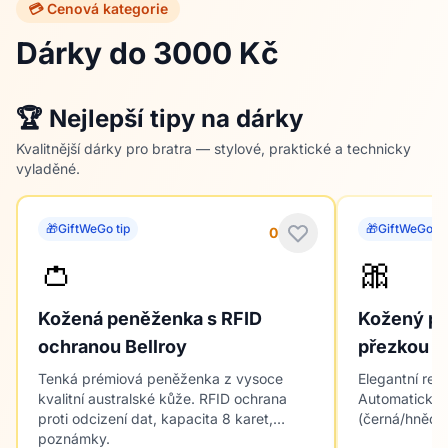
💳 Cenová kategorie
Dárky do 3000 Kč
🏆 Nejlepší tipy na dárky
Kvalitnější dárky pro bratra — stylové, praktické a technicky
vyladěné.
🎁
GiftWeGo tip
🎁
GiftWeGo ti
0
👛
🎀
Kožená peněženka s RFID
Kožený pá
ochranou Bellroy
přezkou T
Tenká prémiová peněženka z vysoce
Elegantní rev
kvalitní australské kůže. RFID ochrana
Automatická 
proti odcizení dat, kapacita 8 karet,
(černá/hnědá)
poznámky.