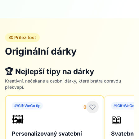
🎨 Příležitost
Originální dárky
🏆 Nejlepší tipy na dárky
Kreativní, nečekané a osobní dárky, které bratra opravdu
překvapí.
🎁
GiftWeGo tip
🎁
GiftWeGo ti
0
🖼️
📖
Personalizovaný svatební
Svatební k