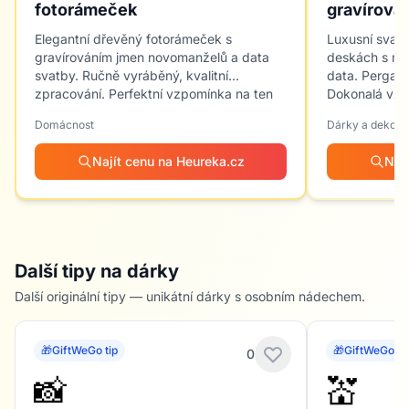
fotorámeček
gravírová
Elegantní dřevěný fotorámeček s
Luxusní svate
gravírováním jmen novomanželů a data
deskách s mož
svatby. Ručně vyráběný, kvalitní
data. Pergam
zpracování. Perfektní vzpomínka na ten
Dokonalá vzp
nejkrásnější den.
Domácnost
Dárky a dekora
Najít cenu na Heureka.cz
Naj
Další tipy na dárky
Další originální tipy — unikátní dárky s osobním nádechem.
🎁
GiftWeGo tip
🎁
GiftWeGo ti
0
📸
💒