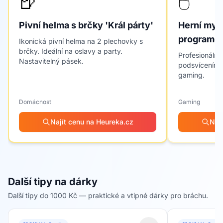
🍺
🖱️
Pivní helma s brčky 'Král párty'
Herní myš
programov
Ikonická pivní helma na 2 plechovky s
brčky. Ideální na oslavy a party.
Profesionální
Nastavitelný pásek.
podsvícením 
gaming.
Domácnost
Gaming
Najít cenu na Heureka.cz
Naj
Další tipy na dárky
Další tipy do 1000 Kč — praktické a vtipné dárky pro bráchu.