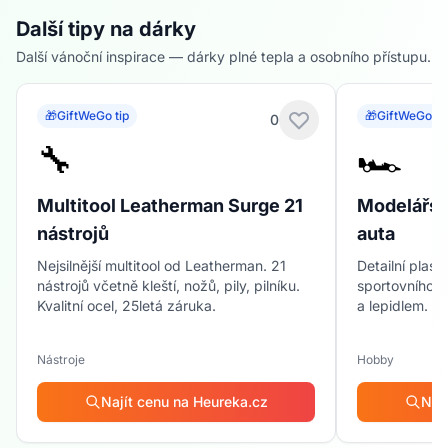
Další tipy na dárky
Další vánoční inspirace — dárky plné tepla a osobního přístupu.
🎁
GiftWeGo tip
🎁
GiftWeGo ti
0
🔧
🏎️
Multitool Leatherman Surge 21
Modelářsk
nástrojů
auta
Nejsilnější multitool od Leatherman. 21
Detailní plas
nástrojů včetně kleští, nožů, pily, pilníku.
sportovního a
Kvalitní ocel, 25letá záruka.
a lepidlem. P
Nástroje
Hobby
Najít cenu na Heureka.cz
Naj