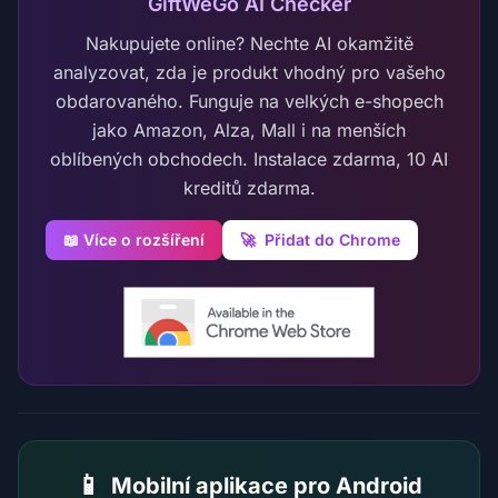
GiftWeGo AI Checker
Nakupujete online? Nechte AI okamžitě
analyzovat, zda je produkt vhodný pro vašeho
obdarovaného. Funguje na velkých e-shopech
jako Amazon, Alza, Mall i na menších
oblíbených obchodech. Instalace zdarma, 10 AI
kreditů zdarma.
📖 Více o rozšíření
🚀
Přidat do Chrome
📱
Mobilní aplikace pro Android