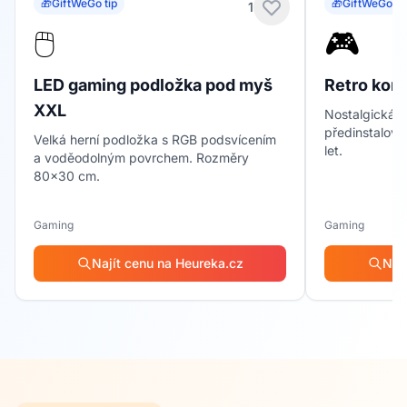
🎁
GiftWeGo tip
🎁
GiftWeGo ti
1
🖱️
🎮
LED gaming podložka pod myš
Retro konz
XXL
Nostalgická h
předinstalova
Velká herní podložka s RGB podsvícením
let.
a voděodolným povrchem. Rozměry
80x30 cm.
Gaming
Gaming
Najít cenu na Heureka.cz
Naj