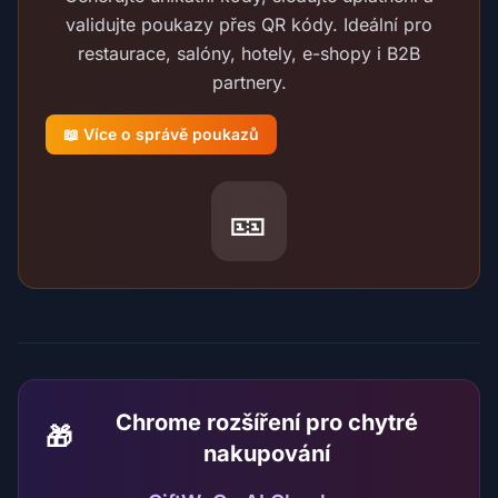
validujte poukazy přes QR kódy. Ideální pro
restaurace, salóny, hotely, e-shopy i B2B
partnery.
📖 Více o správě poukazů
🎫
Chrome rozšíření pro chytré
🎁
nakupování