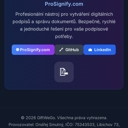
ProSignify.com
Profesionální nástroj pro vytváření digitálních
podpisů a správu dokumentů. Bezpečné, rychlé
a jednoduché řešení pro vaše podpisové
potřeby.
🌐 ProSignify.com
🔗
GitHub
💼
LinkedIn
📝
© 2026 GiftWeGo. Všechna práva vyhrazena.
Provozovatel: Ondřej Smutný, IČO: 75343533, Libichov 73,