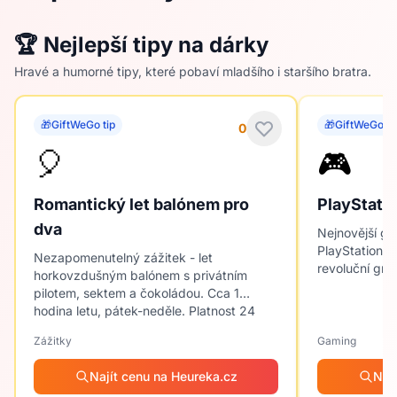
🏆 Nejlepší tipy na dárky
Hravé a humorné tipy, které pobaví mladšího i staršího bratra.
🎁
GiftWeGo tip
🎁
GiftWeGo ti
0
🎈
🎮
Romantický let balónem pro
PlayStatio
dva
Nejnovější ge
PlayStation s
Nezapomenutelný zážitek - let
revoluční gra
horkovzdušným balónem s privátním
pilotem, sektem a čokoládou. Cca 1
hodina letu, pátek-neděle. Platnost 24
měsíců.
Zážitky
Gaming
Najít cenu na Heureka.cz
Naj