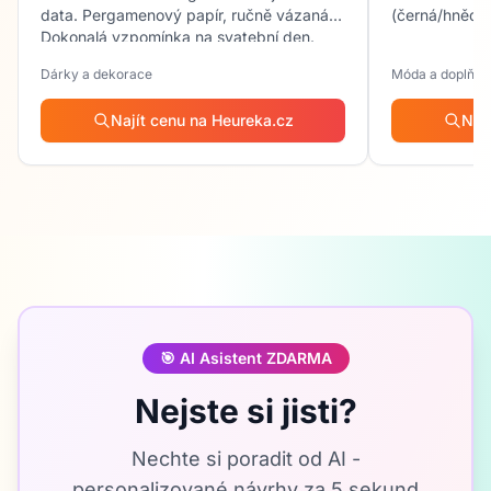
data. Pergamenový papír, ručně vázaná.
(černá/hnědá)
Dokonalá vzpomínka na svatební den.
Dárky a dekorace
Móda a doplňky
Najít cenu na Heureka.cz
Naj
🎯
AI Asistent ZDARMA
Nejste si jisti?
Nechte si poradit od AI -
personalizované návrhy za 5 sekund