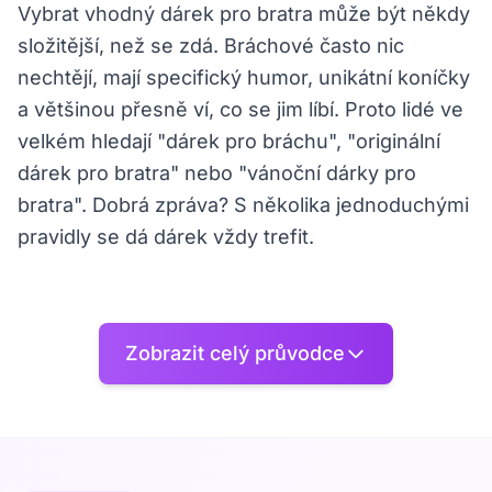
Vybrat vhodný dárek pro bratra může být někdy
složitější, než se zdá. Bráchové často nic
nechtějí, mají specifický humor, unikátní koníčky
a většinou přesně ví, co se jim líbí. Proto lidé ve
velkém hledají "dárek pro bráchu", "originální
dárek pro bratra" nebo "vánoční dárky pro
bratra". Dobrá zpráva? S několika jednoduchými
pravidly se dá dárek vždy trefit.
🎁 Dárky podle příležitosti
Zobrazit celý průvodce
• 🎂 Dárky k narozeninám pro bratra – Na
narozeniny můžeš bráchu překvapit něčím
osobním, praktickým nebo zábavným. Skvělé
tipy: gadgety a drobná elektronika, sportovní