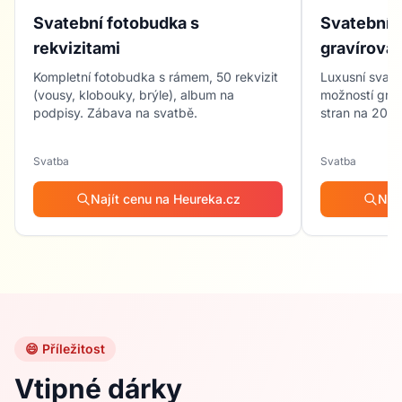
Svatební fotobudka s
Svatební 
rekvizitami
gravírová
Kompletní fotobudka s rámem, 50 rekvizit
Luxusní svat
(vousy, klobouky, brýle), album na
možností grav
podpisy. Zábava na svatbě.
stran na 200 f
Svatba
Svatba
Najít cenu na Heureka.cz
Naj
😄 Příležitost
Vtipné dárky