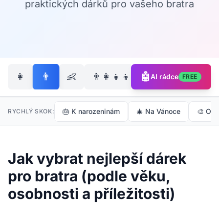
praktických dárků pro vašeho bratra
👨
👩
👶
👨‍👩‍👧‍👦
🤖
🐶
AI rádce
FREE
🎂 K narozeninám
🎄 Na Vánoce
🎨 Ori
RYCHLÝ SKOK:
Jak vybrat nejlepší dárek
pro bratra (podle věku,
osobnosti a příležitosti)